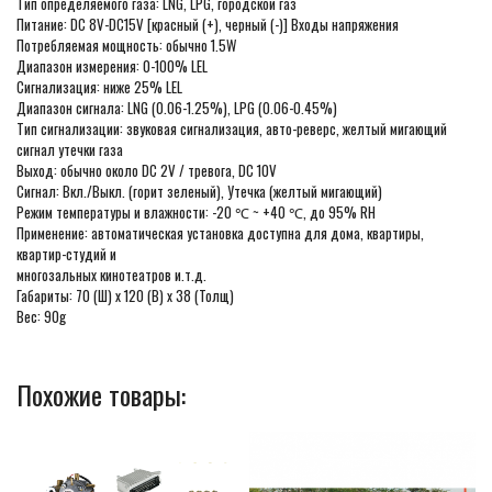
Тип определяемого газа: LNG, LPG, городской газ
Питание: DC 8V-DC15V [красный (+), черный (-)] Входы напряжения
Потребляемая мощность: обычно 1.5W
Диапазон измерения: 0-100% LEL
Сигнализация: ниже 25% LEL
Диапазон сигнала: LNG (0.06-1.25%), LPG (0.06-0.45%)
Тип сигнализации: звуковая сигнализация, авто-реверс, желтый мигающий
сигнал утечки газа
Выход: обычно около DC 2V / тревога, DC 10V
Сигнал: Вкл./Выкл. (горит зеленый), Утечка (желтый мигающий)
Режим температуры и влажности: -20 ℃ ~ +40 ℃, до 95% RH
Применение: автоматическая установка доступна для дома, квартиры,
квартир-студий и
многозальных кинотеатров и.т.д.
Габариты: 70 (Ш) x 120 (В) x 38 (Толщ)
Вес: 90g
Похожие товары: