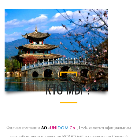
КТО МЫ ?
Филиал компании
АО
«
UNI
DOM
Co
., Ltd
» является официальным
дистрибьютором продукции BOGO E&I
на территории Средней